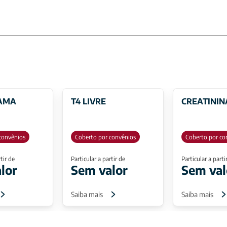
AMA
T4 LIVRE
CREATININ
convênios
Coberto por convênios
Coberto por co
tir de
Particular a partir de
Particular a parti
lor
Sem valor
Sem val
Saiba mais
Saiba mais