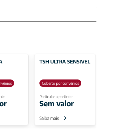
A
TSH ULTRA SENSIVEL
nvênios
Coberto por convênios
r de
Particular a partir de
or
Sem valor
Saiba mais