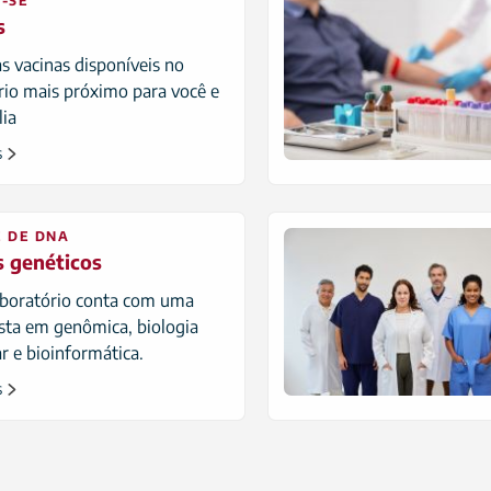
-SE
s
as vacinas disponíveis no
rio mais próximo para você e
lia
s
E DE DNA
 genéticos
aboratório conta com uma
ista em genômica, biologia
r e bioinformática.
s