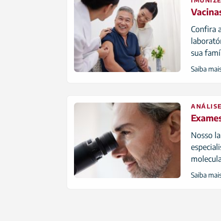
IMUNIZE
Vacina
Confira 
laborató
sua famí
Saiba mai
ANÁLIS
Exames
Nosso l
especial
molecula
Saiba mai