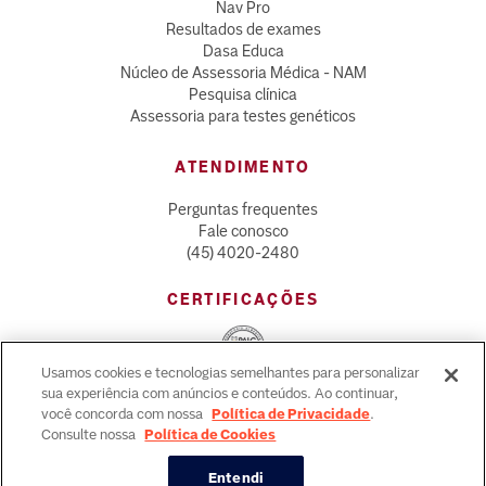
Nav Pro
Resultados de exames
Dasa Educa
Núcleo de Assessoria Médica - NAM
Pesquisa clínica
Assessoria para testes genéticos
ATENDIMENTO
Perguntas frequentes
Fale conosco
(45) 4020-2480
CERTIFICAÇÕES
Usamos cookies e tecnologias semelhantes para personalizar
sua experiência com anúncios e conteúdos. Ao continuar,
CLIQUE AQUI
E FAÇA O DOWNLOAD DOS
você concorda com nossa
Política de Privacidade
.
CERTIFICADOS.
Consulte nossa
Política de Cookies
Agendar Exames e Vacinas
Entendi